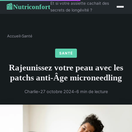
Et si votre assiette cachait des
Nutriconfort
📰
secrets de longévité ?
Accueil
›
Santé
SANTÉ
Rajeunissez votre peau avec les
patchs anti-Âge microneedling
Charlie
•
27 octobre 2024
•
6 min de lecture