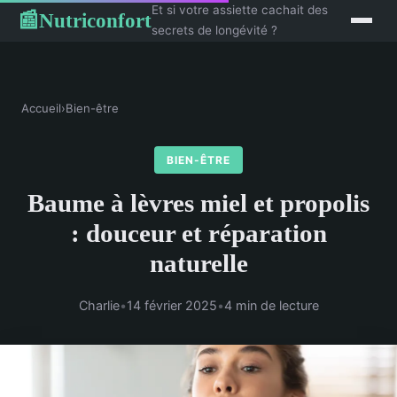
Et si votre assiette cachait des
Nutriconfort
📰
secrets de longévité ?
Accueil
›
Bien-être
BIEN-ÊTRE
Baume à lèvres miel et propolis
: douceur et réparation
naturelle
Charlie
•
14 février 2025
•
4 min de lecture