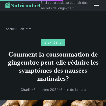
Et si votre assiette cachait des
Nutriconfort
📰
secrets de longévité ?
Accueil
›
Bien-être
BIEN-ÊTRE
Comment la consommation de
gingembre peut-elle réduire les
symptômes des nausées
matinales?
Charlie
•
6 octobre 2024
•
5 min de lecture